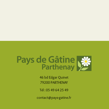
46 bd Edgar Quinet
79200 PARTHENAY
Tél : 05 49 64 25 49
contact@pays-gatine.fr