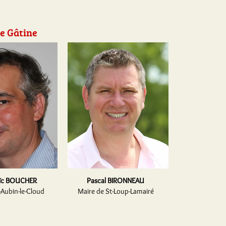
e Gâtine
oïc BOUCHER
Pascal BIRONNEAU
-Aubin-le-Cloud
Maire de St-Loup-Lamairé