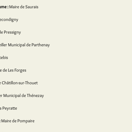
ume :
Maire de Saurais
Secondigny
de Pressigny
iller Municipal de Parthenay
tebis
e de Les Forges
 Châtillon-sur-Thouet
er Municipal de Thénezay
a Peyratte
:
Maire de Pompaire