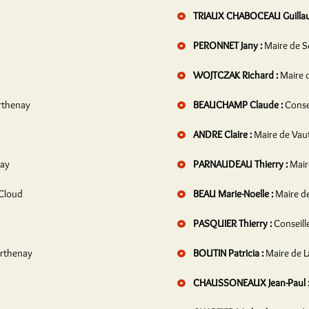
TRIAUX CHABOCEAU Guilla
PERONNET Jany :
Maire de 
WOJTCZAK Richard :
Maire 
arthenay
BEAUCHAMP Claude :
Conse
ANDRE Claire :
Maire de Vau
nay
PARNAUDEAU Thierry :
Mair
-Cloud
BEAU Marie-Noelle :
Maire de
PASQUIER Thierry :
Conseill
arthenay
BOUTIN Patricia :
Maire de L
CHAUSSONEAUX Jean-Paul 