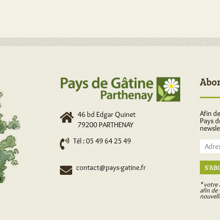
Abo
Afin de
46 bd Edgar Quinet
Pays d
79200 PARTHENAY
newsle
Tél : 05 49 64 25 49
contact@pays-gatine.fr
S'AB
* votre
afin de
nouvell