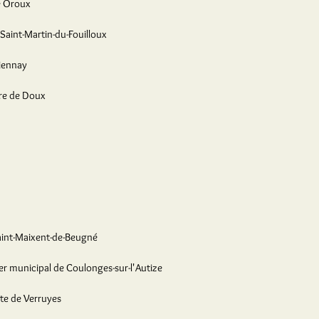
e Oroux
Saint-Martin-du-Fouilloux
iennay
re de Doux
aint-Maixent-de-Beugné
er municipal de Coulonges-sur-l'Autize
te de Verruyes