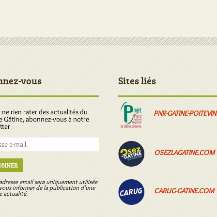
nnez-vous
Sites liés
 ne rien rater des actualités du
PNR-GATINE-POITEVIN
e Gâtine, abonnez-vous à notre
tter
OSEZLAGATINE.COM
ONNER
 adresse email sera uniquement utilisée
 vous informer de la publication d'une
CARUG-GATINE.COM
e actualité.