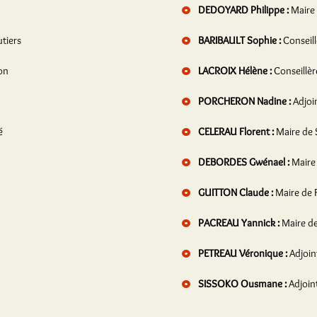
DEDOYARD Philippe :
Maire
tiers
BARIBAULT Sophie :
Conseil
on
LACROIX Hélène :
Conseillè
PORCHERON Nadine :
Adjoi
é
CELERAU Florent :
Maire de 
DEBORDES Gwénael :
Maire
GUITTON Claude :
Maire de 
PACREAU Yannick :
Maire de
PETREAU Véronique :
Adjoin
SISSOKO Ousmane :
Adjoin