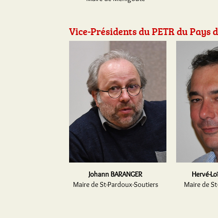
Vice-Présidents du PETR du Pays d
Johann BARANGER
Hervé-L
Maire de St-Pardoux-Soutiers
Maire de St